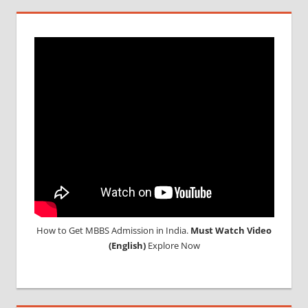
ABROAD
MBBS
ABROAD
MBBS
ADMISSION
PROCESS
IN INDIA
MBBS IN
BANGLADESH
MBBS
IN
CHINA
MBBS IN
FOREIGN
How to Get MBBS Admission in India.
Must Watch Video
COUNTRY
(English)
Explore Now
MBBS
IN
NEPAL
MBBS OR