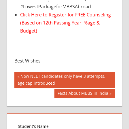
#LowestPackageforMBBSAbroad
Click Here to Register for FREE Counseling
(Based on 12th Passing Year, %age &
Budget)
Best Wishes
Post
BEST
Previous
Now NEET candidates only have 3 attempts,
FOREIGN
Post:
age cap introduced
navigation
COUNTRY
Next
Facts About MBBS in India
FOR
MBBS
Post:
DIFFERENCE
BETWEEN
MBBS AND
BAMS OR