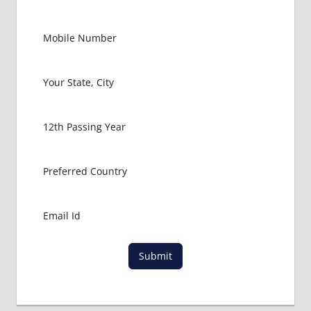
BHMS
HOW
TO
APPLY
FOR
NEET
LIST OF
COLLEGE
FOR
NEET
2017
LOWEST
FEES
FOR
MBBS
IN INDIA
Submit
LOWEST
PACKAGE
FOR
MBBS