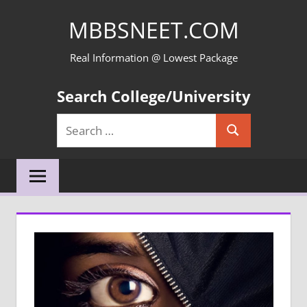
Skip
MBBSNEET.COM
to
content
Real Information @ Lowest Package
Search College/University
Search
Search
for: