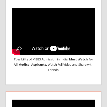
BDS
ADMISSION
IN INDIA
MCIINDIA
ORG
NEET
NEET
PARTICIPATING
COLLEGE
NEET
UG
Possibility of MBBS Admission in India,
Must Watch for
SEAT
All Medical Aspirants,
Watch Full Video and Share with
QUOTA
Friends.