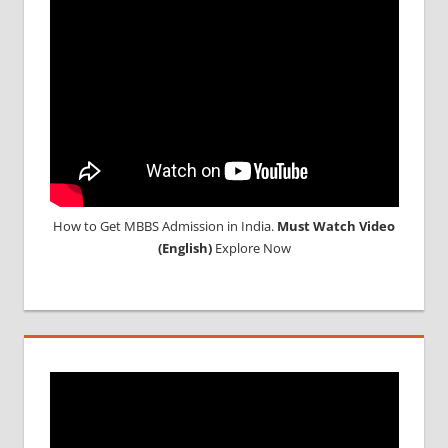
ADMISSION
IN
MADHYA
PRADESH
MP
ADMISSION
SCANDEL
MP MBBS
ADMISSION
SCAM
How to Get MBBS Admission in India.
Must Watch Video
MP
(English)
Explore Now
MBBS
SCAM
VYAPAK
MADHYA
PRADESH
SCAM
VYAPAM
CASE
VYAPAM