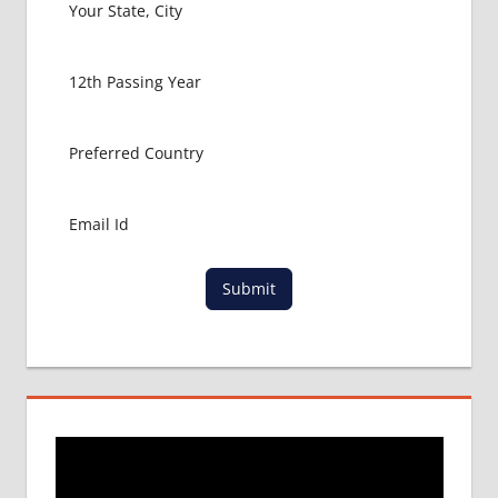
HIGH
COURT
AND
SUPREEM
COURT
DECISION
ON
VYAPAM
CASE
LOWEST
PACKAGE
FOR
Submit
MBBS
MBBS
ADMISSION
ABROAD
MBBS
ADMISSION
IN INDIA
MBBS