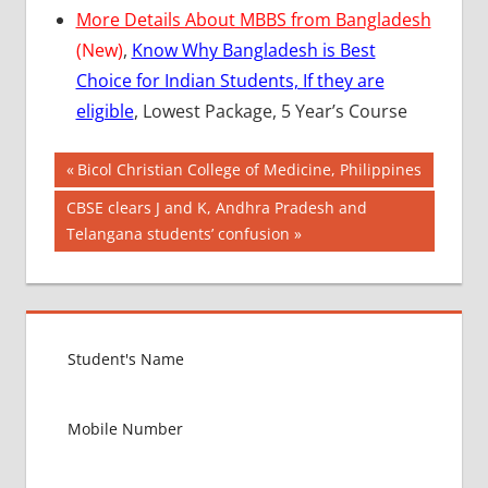
More Details About MBBS from Bangladesh
(New)
,
Know Why Bangladesh is Best
Choice for Indian Students, If they are
eligible
, Lowest Package, 5 Year’s Course
Post
BEST
Previous
Bicol Christian College of Medicine, Philippines
COLLEGE
Post:
navigation
Next
CBSE clears J and K, Andhra Pradesh and
FOR
Post:
Telangana students’ confusion
MBBS
DETAILS
ABOUT
VYAPAM
DMAT
VYAPAK
ISSUE
DONATION
PROBLEM
IN VYAPAM