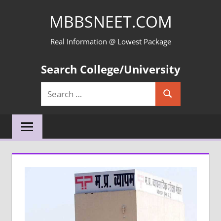
Skip
MBBSNEET.COM
to
content
Real Information @ Lowest Package
Search College/University
Search
Search
for: