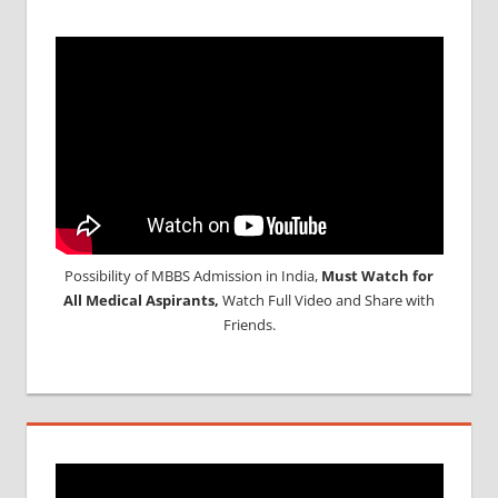
BDS
ADMISSION
IN INDIA
MCIINDIA
ORG
NEET
NEET
PARTICIPATING
COLLEGE
NEET
UG
Possibility of MBBS Admission in India,
Must Watch for
SEAT
All Medical Aspirants,
Watch Full Video and Share with
QUOTA
Friends.