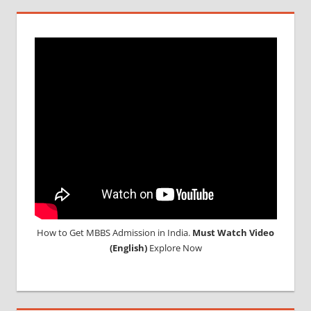
ABROAD
MBBS
ABROAD
MBBS
ADMISSION
PROCESS
IN INDIA
MBBS IN
BANGLADESH
MBBS
IN
CHINA
MBBS IN
FOREIGN
How to Get MBBS Admission in India.
Must Watch Video
COUNTRY
(English)
Explore Now
MBBS
IN
NEPAL
MBBS OR