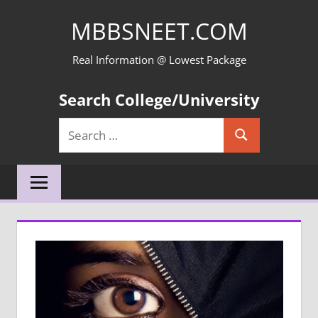
Skip
MBBSNEET.COM
to
content
Real Information @ Lowest Package
Search College/University
Search
Search
for: