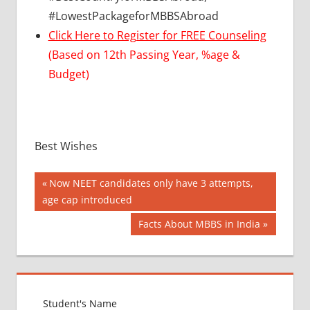
#LowestPackageforMBBSAbroad
Click Here to Register for FREE Counseling
(Based on 12th Passing Year, %age &
Budget)
Best Wishes
Post
BEST
Previous
Now NEET candidates only have 3 attempts,
FOREIGN
Post:
age cap introduced
navigation
COUNTRY
Next
Facts About MBBS in India
FOR
MBBS
Post:
DIFFERENCE
BETWEEN
MBBS AND
BAMS OR