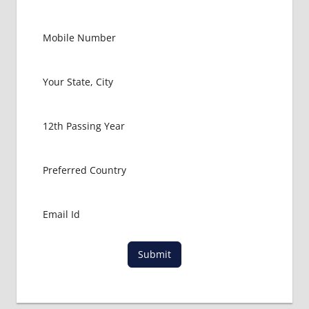
BHMS
HOW
TO
APPLY
FOR
NEET
LIST OF
COLLEGE
FOR
NEET
2017
LOWEST
FEES
FOR
MBBS
IN INDIA
Submit
LOWEST
PACKAGE
FOR
MBBS