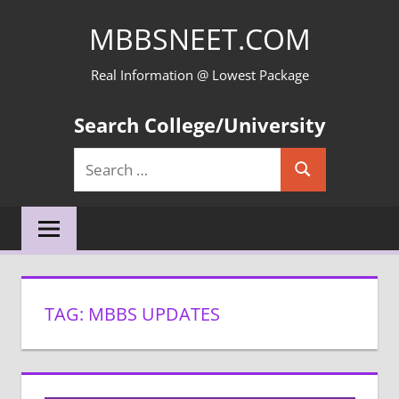
Skip
MBBSNEET.COM
to
content
Real Information @ Lowest Package
Search College/University
Search
Search
for:
TAG:
MBBS UPDATES