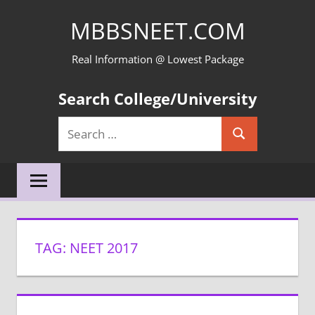
Skip
MBBSNEET.COM
to
content
Real Information @ Lowest Package
Search College/University
Search
Search
for:
TAG:
NEET 2017