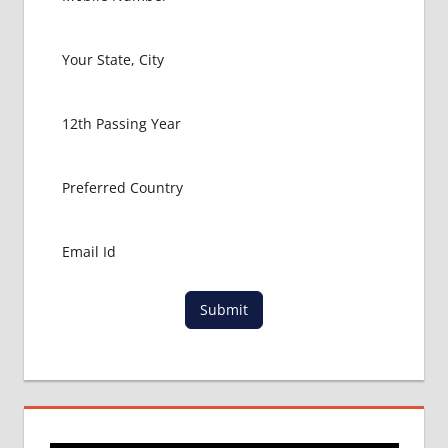
CHECK
12TH
RESULT
NEET
RESULT
OFFICIAL
WEBSITE
FOR
12TH
RESULT
PCB
RESULT
RBSE
Submit
RESULT
STATE
BOARD
RESULT
WHAT
AFTER