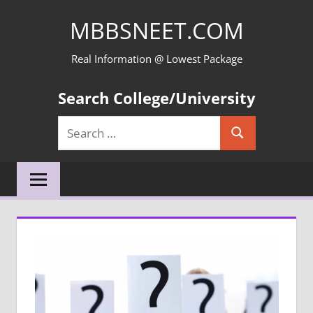
Skip
MBBSNEET.COM
to
content
Real Information @ Lowest Package
Search College/University
Search
Search
for: