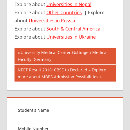
Explore about
Universities in Nepal
Explore about
Other Countries
| Explore
about
Universities in Russia
Explore about
South & Central America
|
Explore about
Universities in Ukraine
Post
12
Previous
University Medical Center Göttingen Medical
RESULT
Post:
Faculty, Germany
navigation
DETAILS
Next
NEET Result 2018: CBSE to Declared – Explore
12TH
Post:
more about MBBS Admission Possibilities
MERIT
LIST
12TH
RESULT
CBSE
RESULT
HOW
TO